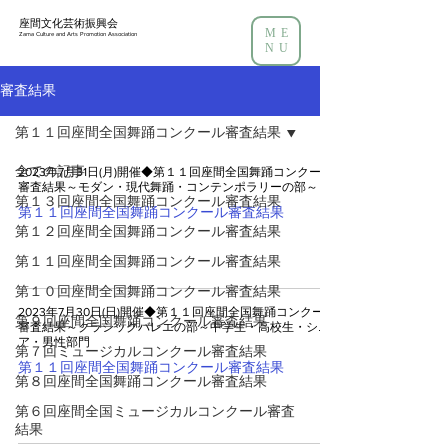
座間文化芸術振興会
ME
Zama Culture and Arts Promotion Association
NU
審査結果
第１１回座間全国舞踊コンクール審査結果
全ての記事
2023年7月31日(月)開催◆第１１回座間全国舞踊コンクール
審査結果～モダン・現代舞踊・コンテンポラリーの部～
第１３回座間全国舞踊コンクール審査結果
第１１回座間全国舞踊コンクール審査結果
第１２回座間全国舞踊コンクール審査結果
第１１回座間全国舞踊コンクール審査結果
第１０回座間全国舞踊コンクール審査結果
2023年7月30日(日)開催◆第１１回座間全国舞踊コンクール
第９回座間全国舞踊コンクール審査結果
審査結果～クラシックバレエの部～中学生・高校生・シニ
ア・男性部門
第７回ミュージカルコンクール審査結果
第１１回座間全国舞踊コンクール審査結果
第８回座間全国舞踊コンクール審査結果
第６回座間全国ミュージカルコンクール審査
結果