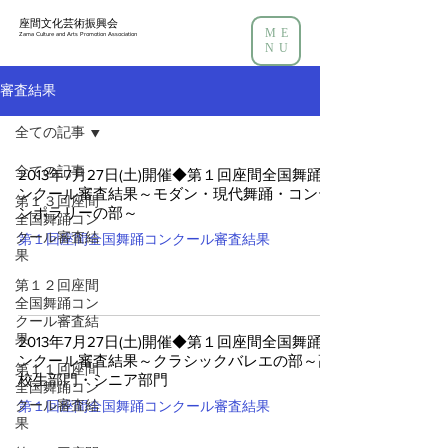
座間文化芸術振興会
ME
Zama Culture and Arts Promotion Association
NU
審査結果
全ての記事
全ての記事
2013年7月27日(土)開催◆第１回座間全国舞踊コ
ンクール審査結果～モダン・現代舞踊・コンテ
第１３回座間
ンポラリーの部～
全国舞踊コン
クール審査結
第１回座間全国舞踊コンクール審査結果
果
第１２回座間
全国舞踊コン
クール審査結
果
2013年7月27日(土)開催◆第１回座間全国舞踊コ
ンクール審査結果～クラシックバレエの部～高
第１１回座間
校生部門・シニア部門
全国舞踊コン
クール審査結
第１回座間全国舞踊コンクール審査結果
果