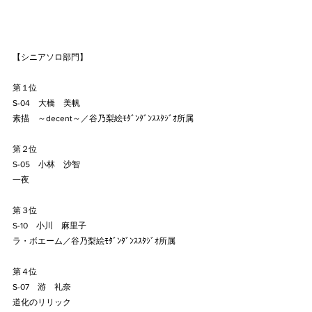
【シニアソロ部門】
第１位
S-04　大橋　美帆
素描　～decent～／谷乃梨絵ﾓﾀﾞﾝﾀﾞﾝｽｽﾀｼﾞｵ所属
第２位
S-05　小林　沙智
一夜
第３位
S-10　小川　麻里子
ラ・ボエーム／谷乃梨絵ﾓﾀﾞﾝﾀﾞﾝｽｽﾀｼﾞｵ所属
第４位
S-07　游　礼奈
道化のリリック