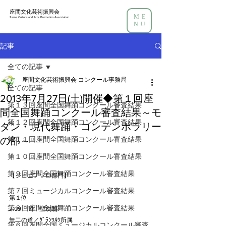
座間文化芸術振興会
ME
Zama Culture and Arts Promotion Association
NU
記事
全ての記事
座間文化芸術振興会 コンクール事務局
全ての記事
2013年7月27日(土)開催◆第１回座
第１３回座間全国舞踊コンクール審査結果
間全国舞踊コンクール審査結果～モ
第１２回座間全国舞踊コンクール審査結果
ダン・現代舞踊・コンテンポラリー
の部～
第１１回座間全国舞踊コンクール審査結果
第１０回座間全国舞踊コンクール審査結果
第９回座間全国舞踊コンクール審査結果
【ジュニアソロ部門】
第７回ミュージカルコンクール審査結果
第１位
第８回座間全国舞踊コンクール審査結果
J-09　間　聖次朗
無二の道／ｸﾞﾗﾝﾜﾙﾂ所属
第６回座間全国ミュージカルコンクール審査