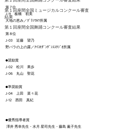
第２回座間全国舞踊コンクール審査結果
第７位
第１回座間全国ミュージカルコンクール審査
J-11　板橋　初美
結果
大地の恵み／ｸﾞﾗﾝﾜﾙﾂ所属
第１回座間全国舞踊コンクール審査結果
第８位
J-03　近藤　望乃
野バラの上の露／ｱｲｺﾓﾀﾞﾝﾀﾞﾝｽｽﾀｼﾞｵ所属
●奨励賞
J-02　松川　果歩
J-06　丸山　聖花
●準奨励賞
J-04　上田　菜々花
J-12　西田　真紀
●優秀指導者賞
 澤井 秀幸先生・水月 星司先生・藤島 薫子先生