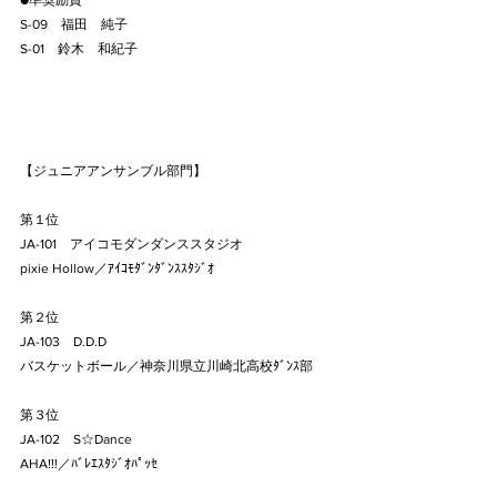
●準奨励賞
S-09　福田　純子
S-01　鈴木　和紀子
【ジュニアアンサンブル部門】
第１位
JA-101　アイコモダンダンススタジオ
pixie Hollow／ｱｲｺﾓﾀﾞﾝﾀﾞﾝｽｽﾀｼﾞｵ
第２位
JA-103　D.D.D
バスケットボール／神奈川県立川崎北高校ﾀﾞﾝｽ部
第３位
JA-102　S☆Dance
AHA!!!／ﾊﾞﾚｴｽﾀｼﾞｵﾊﾟｯｾ