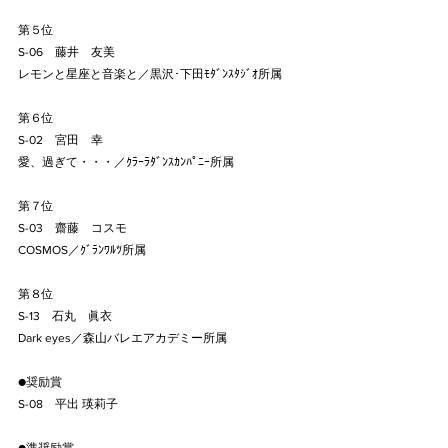
第５位
S-06　藤井　友美
レモンと星座と音楽と／黒沢･下田ﾓﾀﾞﾝｽﾀｼﾞｵ所属
第６位
S-02　宮田　幸
愛、過ぎて・・・／ｸﾗｰﾗﾀﾞﾝｽｶﾝﾊﾟﾆｰ所属
第７位
S-03　齋藤　コスモ
COSMOS／ｸﾞﾗﾝﾜﾙﾂ所属
第８位
S-13　石丸　眞衣
Dark eyes／森山バレエアカデミー所属
●奨励賞
S-08　平出 瑛莉子