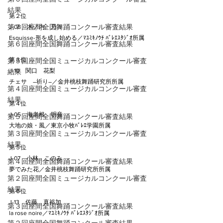
結果
第２位
第７回座間全国舞踊コンクール審査結果
J-08　木ノ内　乃々
Esquisse-形を成し始める／ﾏﾕﾐｷﾉｳﾁ ﾊﾞﾚｴｽﾀｼﾞｵ所属
第６回座間全国舞踊コンクール審査結果
第３位
第５回座間全国ミュージカルコンクール審査
J-10　関口　花梨
結果
チェサ　―祈り―／金井桃枝舞踊研究所所属
第４回座間全国ミュージカルコンクール審査
結果
第４位
J-05　海老根　明音
第５回座間全国舞踊コンクール審査結果
大地の娘・風／東京小牧ﾊﾞﾚｴ学園所属
第３回座間全国ミュージカルコンクール審査
結果
第５位
J-07　小林　このみ
第４回座間全国舞踊コンクール審査結果
夢でみた花／金井桃枝舞踊研究所所属
第２回座間全国ミュージカルコンクール審査
結果
第６位
J-13　佐藤　真裕加
第３回座間全国舞踊コンクール審査結果
la rose noire／ﾏﾕﾐｷﾉｳﾁ ﾊﾞﾚｴｽﾀｼﾞｵ所属