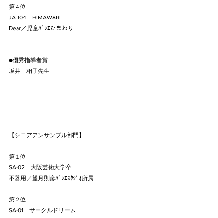
第４位
JA-104　HIMAWARI
Dear／児童ﾊﾞﾚｴひまわり
●優秀指導者賞
坂井　相子先生
【シニアアンサンブル部門】
第１位
SA-02　大阪芸術大学卒
不器用／望月則彦ﾊﾞﾚｴｽﾀｼﾞｵ所属
第２位
SA-01　サークルドリーム