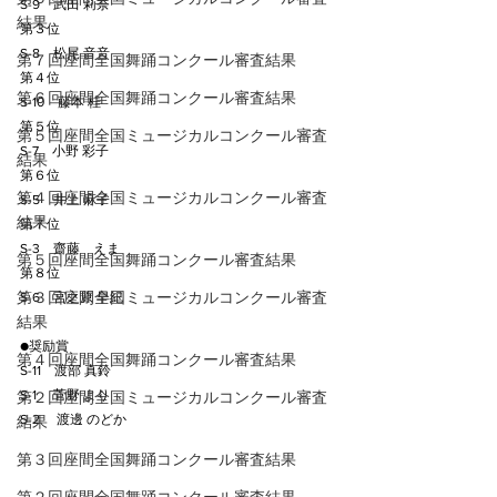
S-9　武田 莉奈
結果
第３位
S-8　松尾 音音
第７回座間全国舞踊コンクール審査結果
第４位
第６回座間全国舞踊コンクール審査結果
S-10　藤本 桂
第５位
第５回座間全国ミュージカルコンクール審査
S-7　小野 彩子
結果
第６位
第４回座間全国ミュージカルコンクール審査
S-5　井上 麻子
結果
第７位
S-3　齋藤　えま
第５回座間全国舞踊コンクール審査結果
第８位
第３回座間全国ミュージカルコンクール審査
S-6　宮之原 早紀
結果
●奨励賞
第４回座間全国舞踊コンクール審査結果
S-11　渡部 真鈴
S-1　 菅野 より
第２回座間全国ミュージカルコンクール審査
S-2　 渡邊 のどか
結果
第３回座間全国舞踊コンクール審査結果