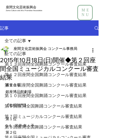
座間文化芸術振興会
ME
Zama Culture and Arts Promotion Association
NU
記事
全ての記事
座間文化芸術振興会 コンクール事務局
全ての記事
2015年10月18日(日)開催◆第２回座
第１３回座間全国舞踊コンクール審査結果
間全国ミュージカルコンクール審査
第１２回座間全国舞踊コンクール審査結果
結果
第１１回座間全国舞踊コンクール審査結果
審査会場
銀座博品館劇場
第１０回座間全国舞踊コンクール審査結果
【歌唱部門】
第９回座間全国舞踊コンクール審査結果
第７回ミュージカルコンクール審査結果
第１位
S-4　岩井 奈々子
第８回座間全国舞踊コンクール審査結果
第２位
第６回座間全国ミュージカルコンクール審査