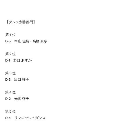
【ダンス創作部門】
第１位
D-5　本庄 佳純・高橋 真冬
第２位
D-1　野口 あすか
第３位
D-3　出口 稚子
第４位
D-2　光眞 啓子
第５位
D-4　リフレッシュダンス