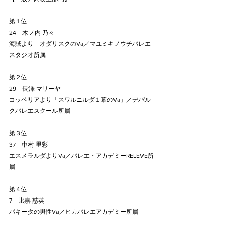
第１位
24　木ノ内 乃々
海賊より　オダリスクのVa／マユミキノウチバレエ
スタジオ所属
第２位
29　長澤 マリーヤ
コッペリアより「スワルニルダ１幕のVa」／デパル
クバレエスクール所属
第３位
37　中村 里彩
エスメラルダよりVa／バレエ・アカデミーRELEVE所
属
第４位
7　比嘉 慈英
パキータの男性Va／ヒカバレエアカデミー所属