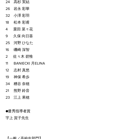
24　高杉 実結
26    岩永 彩華
32　小澤 彩羽
18 　松本 彩甫
4 　 栗田 菜々花
9 　 久保 向日葵
25　河野 ひなた
16 　磯崎 深智
2 　 佐々木 碧惟
11 　 BANIECKI 月ELINA
12 　志村 真悠
19 　神保 希歩
34    糟谷 奈穂
21 　熊野 鈴音
23    江上 果穂
●優秀指導者賞
宇上 賀子先生
【一般／高校生部門】