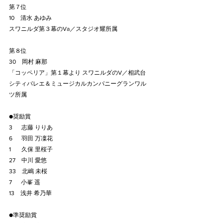
第７位
10　清水 あゆみ
スワニルダ第３幕のVa／スタジオ耀所属
第８位
30　岡村 麻那
「コッペリア」第１幕より スワニルダのV／相武台
シティバレエ＆ミュージカルカンパニーグランワル
ツ所属
●奨励賞
3　  志藤 りりあ
6　  羽田 万凜花
1       久保 里桜子
27　中川 愛悠
33    北嶋 未桜
7 　 小峯 遥
13　浅井 希乃華
●準奨励賞