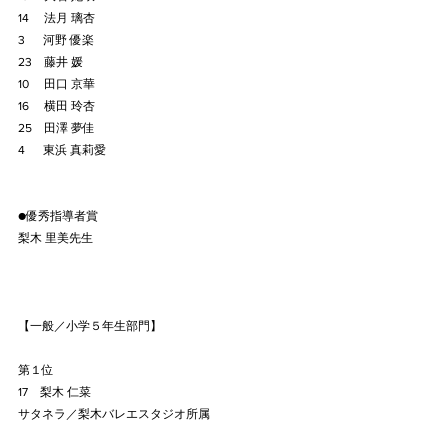
14 　法月 璃杏
3　  河野 優楽
23　藤井 媛
10　 田口 京華
16　 横田 玲杏
25　田澤 夢佳
4　  東浜 真莉愛
●優秀指導者賞
梨木 里美先生
【一般／小学５年生部門】
第１位
17　梨木 仁菜
サタネラ／梨木バレエスタジオ所属