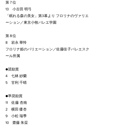
第７位
13　小古田 明弓
「眠れる森の美女」第3幕より フロリナのヴァリエ
ーション／東京小牧バレエ学園
第８位
8　岩永 華怜
フロリナ姫のバリエーション／佐藤佳子バレエスク
ール所属
●奨励賞
4　七林 紗蘭
5　甘利 千晴
●準奨励賞
11　佐藤 杏南
2　横田 優杏
9　小松 瑞季
10　齋藤 朱栞