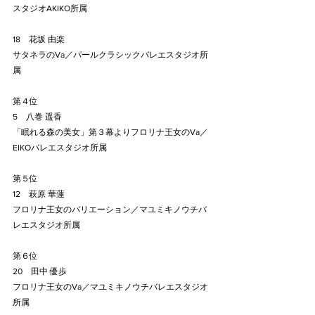
スタジオAKIKO所属
18　花坂 由楽
サタネラのVa／パールクラシックバレエスタジオ所
属
第４位
5　八巻 遥香
「眠れる森の美女」第３幕よりフロリナ王女のVa／
EIKOバレエスタジオ所属
第５位
12　萩原 華蓮
フロリナ王女のバリエーション／マユミキノウチバ
レエスタジオ所属
第６位
20　田中 優歩
フロリナ王女のVa／マユミキノウチバレエスタジオ
所属