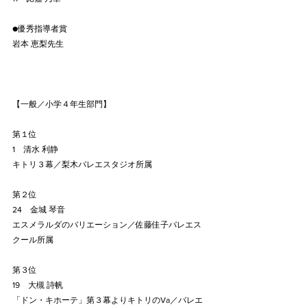
●優秀指導者賞
岩本 恵梨先生
【一般／小学４年生部門】
第１位
1　清水 利静
キトリ３幕／梨木バレエスタジオ所属
第２位
24　金城 琴音
エスメラルダのバリエーション／佐藤佳子バレエス
クール所属
第３位
19　大槻 詩帆
「ドン・キホーテ」第３幕よりキトリのVa／バレエ