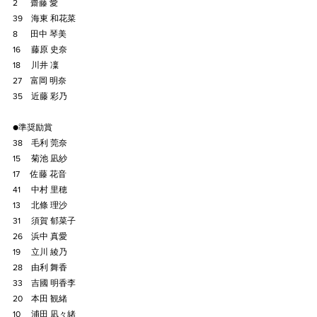
2　  齋藤 愛
39　海東 和花菜
8　  田中 琴美
16　 藤原 史奈
18　 川井 凜
27　富岡 明奈
35　近藤 彩乃
●準奨励賞
38　毛利 莞奈
15 　菊池 凪紗
17 　佐藤 花音
41 　中村 里穂
13 　北條 理沙
31 　須賀 郁菜子
26　浜中 真愛
19 　立川 綾乃
28　由利 舞香
33　吉國 明香李
20　本田 観緒
10　 浦田 凪々緒