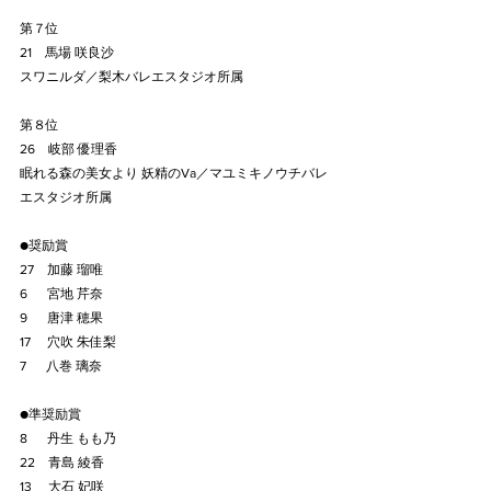
第７位
21　馬場 咲良沙
スワニルダ／梨木バレエスタジオ所属
第８位
26　岐部 優理香
眠れる森の美女より 妖精のVa／マユミキノウチバレ
エスタジオ所属
●奨励賞
27　加藤 瑠唯
6　  宮地 芹奈
9 　 唐津 穂果
17　 穴吹 朱佳梨
7　  八巻 璃奈
●準奨励賞
8 　 丹生 もも乃
22　青島 綾香
13 　大石 妃咲