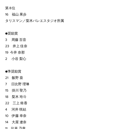
第８位
16　福山 果歩
タリスマン／梨木バレエスタジオ所属
●奨励賞
3　 周藤 百音
23　井上 佳奈
19  今井 奈那
2 　小谷 梨心
●準奨励賞
21　飯野 葵
7　 日比野 理琳
15　掛川 聖乃
18　梨木 玲斗
22　三上 侑香
4　 河井 咲結
10　伊藤 幸奈
14　大屋 遼奈
11　比嘉 乃章