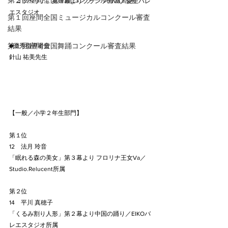
第２回座間全国舞踊コンクール審査結果
「コッペリア」第３幕よりフランツのVa／愛里バレ
エスタジオ
第１回座間全国ミュージカルコンクール審査
結果
第１回座間全国舞踊コンクール審査結果
●優秀指導者賞
針山 祐美先生
【一般／小学２年生部門】
第１位
12　法月 玲音
「眠れる森の美女」第３幕より フロリナ王女Va／
Studio.Relucent所属
第２位
14　平川 真穂子
「くるみ割り人形」第２幕より中国の踊り／EIKOバ
レエスタジオ所属