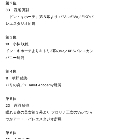
第２位
33　西尾 亮裕
「ドン・キホーテ」第３幕より バジルのVa／EIKOバ
レエスタジオ所属
第３位
18　小林 咲穂
ドン・キホーテよりキトリ3幕のVa／RBSバレエカン
パニー所属
第４位
11　草野 綾海
パリの炎／Y Ballet Academy所属
第５位
20　丹羽 紗彩
眠れる森の美女第３幕より フロリナ王女のVa／ひら
つかアート・バレエスタジオ所属
第６位