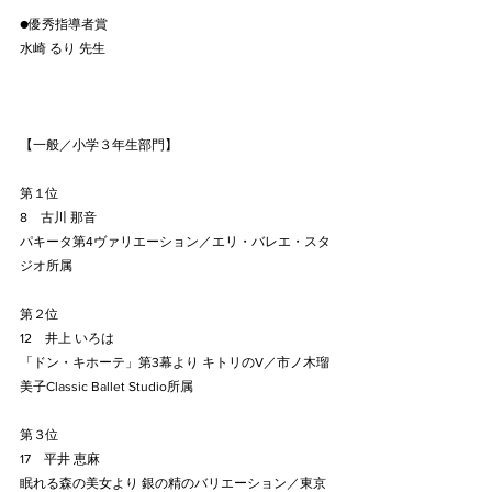
●優秀指導者賞
水崎 るり 先生
【一般／小学３年生部門】
第１位
8　古川 那音
パキータ第4ヴァリエーション／エリ・バレエ・スタ
ジオ所属
第２位
12　井上 いろは
「ドン・キホーテ」第3幕より キトリのV／市ノ木瑠
美子Classic Ballet Studio所属
第３位
17　平井 恵麻
眠れる森の美女より 銀の精のバリエーション／東京