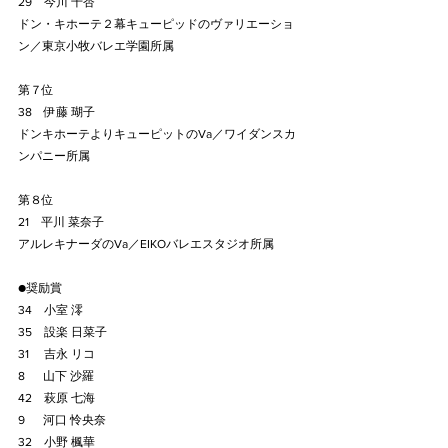
29　今川 千杏
ドン・キホーテ２幕キューピッドのヴァリエーショ
ン／東京小牧バレエ学園所属
第７位
38　伊藤 瑚子
ドンキホーテよりキューピットのVa／ワイダンスカ
ンパニー所属
第８位
21　平川 菜奈子
アルレキナーダのVa／EIKOバレエスタジオ所属
●奨励賞
34　小室 澪
35　設楽 日菜子
31　 吉永 リコ
8　  山下 沙羅
42　萩原 七海
9　  河口 怜央奈
32　小野 楓華