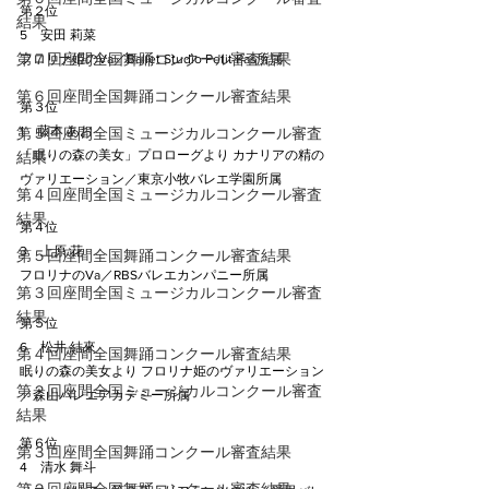
第２位
結果
5　安田 莉菜
第７回座間全国舞踊コンクール審査結果
フロリナ姫のVa／Ballet Studio Petit Pas所属
第６回座間全国舞踊コンクール審査結果
第３位
1　藤本 あお
第５回座間全国ミュージカルコンクール審査
「眠りの森の美女」プロローグより カナリアの精の
結果
ヴァリエーション／東京小牧バレエ学園所属
第４回座間全国ミュージカルコンクール審査
結果
第４位
3　上原 花
第５回座間全国舞踊コンクール審査結果
フロリナのVa／RBSバレエカンパニー所属
第３回座間全国ミュージカルコンクール審査
結果
第５位
6　松井 結來
第４回座間全国舞踊コンクール審査結果
眠りの森の美女より フロリナ姫のヴァリエーション
第２回座間全国ミュージカルコンクール審査
／森山バレエアカデミー所属
結果
第６位
第３回座間全国舞踊コンクール審査結果
4　清水 舞斗