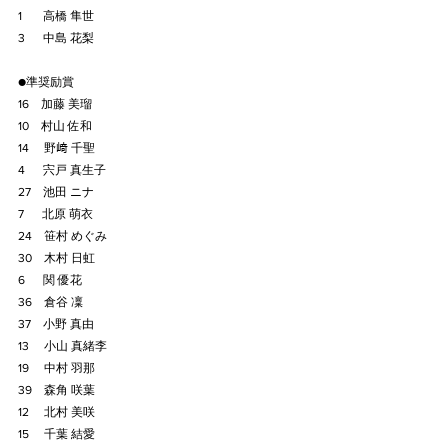
1　   高橋 隼世
3　  中島 花梨
●準奨励賞
16　加藤 美瑠
10　村山 佐和
14　 野﨑 千聖
4　  宍戸 真生子
27　池田 ニナ
7　  北原 萌衣
24　笹村 めぐみ
30　木村 日虹
6　  関 優花
36　倉谷 凜
37　小野 真由
13　 小山 真緒李
19　 中村 羽那
39　森角 咲葉
12　 北村 美咲
15　 千葉 結愛