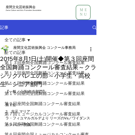
座間文化芸術振興会
ME
Zama Culture and Arts Promotion Association
NU
記事
全ての記事
座間文化芸術振興会 コンクール事務局
全ての記事
2015年8月1日(土)開催◆第３回座間
第１３回座間全国舞踊コンクール審査結果
全国舞踊コンクール審査結果～クラ
第１２回座間全国舞踊コンクール審査結果
シックバレエの部～小学生・高校
生・シニア部門
第１１回座間全国舞踊コンクール審査結果
【一般／小学1年生部門】
第１０回座間全国舞踊コンクール審査結果
第９回座間全国舞踊コンクール審査結果
第１位
2　吉元 マリア
第７回ミュージカルコンクール審査結果
ラ・フィユマルガルデより リーズのVa／ワイダンス
第８回座間全国舞踊コンクール審査結果
カンパニー所属
第６回座間全国ミュージカルコンクール審査