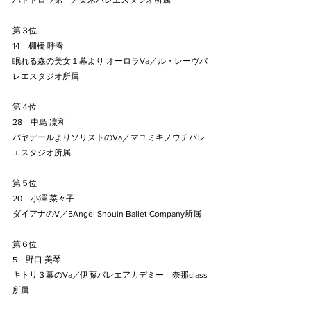
パドトロワ第一／梨木バレエスタジオ所属
第３位
14　棚橋 呼春
眠れる森の美女１幕より オーロラVa／ル・レーヴバ
レエスタジオ所属
第４位
28　中島 凜和
バヤデールよりソリストのVa／マユミキノウチバレ
エスタジオ所属
第５位
20　小澤 菜々子
ダイアナのV／5Angel Shouin Ballet Company所属
第６位
5　野口 美琴
キトリ３幕のVa／伊藤バレエアカデミー　奈那class
所属