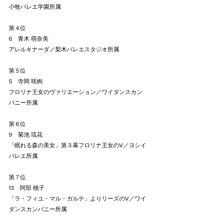
小牧バレエ学園所属
第４位
6　青木 萌奈美
アレルキナーダ／梨木バレエスタジオ所属
第５位
5　寺岡 咲絢
フロリナ王女のヴァリエーション／ワイダンスカン
パニー所属
第６位
9　菊池 琉花
「眠れる森の美女」第３幕フロリナ王女のV／ヨシイ
バレエ所属
第７位
13　阿部 桃子
「ラ・フィユ・マル・ガルテ」よりリーズのV／ワイ
ダンスカンパニー所属