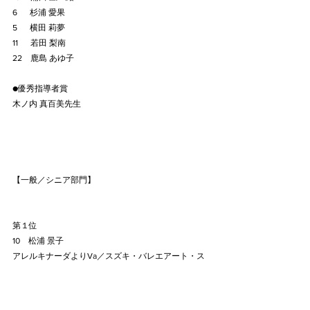
6　  杉浦 愛果
5　  横田 莉夢
11　  若田 梨南
22　鹿島 あゆ子
●優秀指導者賞
木ノ内 真百美先生
【一般／シニア部門】
第１位
10　松浦 景子
アレルキナーダよりVa／スズキ・バレエアート・ス
タジオ所属
第２位