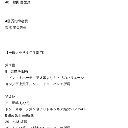
40　鶴田 優里菜
●優秀指導者賞
梨木 里美先生
【一般／小学６年生部門】
第１位
8　岩﨑 明日香
「ドン・キホーテ」第３幕よりキトリのバリエーシ
ョン／宇上賀子ルソン・ドゥ・バレエ所属
第２位
15　豊嶋 ちひろ
ドン・キホーテ第２幕よりドルシネア姫のVa／Yuka 
Ballet Scｈool所属
29　七林 紅碧