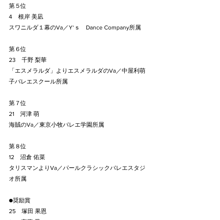
第５位
4　根岸 美凪
スワニルダ１幕のVa／Y‘ｓ　Dance Company所属
第６位
23　千野 梨華
「エスメラルダ」よりエスメラルダのVa／中屋利萌
子バレエスクール所属
第７位
21　河津 萌
海賊のVa／東京小牧バレエ学園所属
第８位
12　沼倉 佑菜
タリスマンよりVa／パールクラシックバレエスタジ
オ所属
●奨励賞
25　塚田 果恩