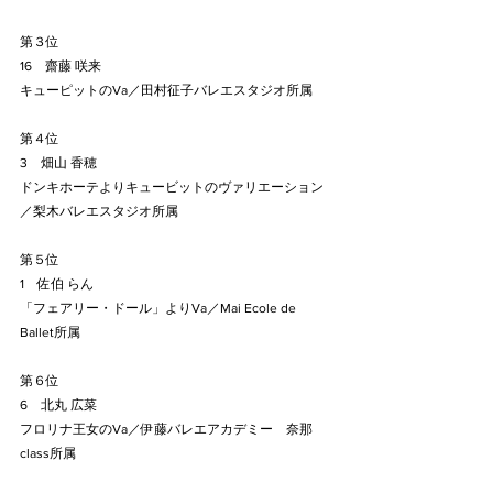
第３位
16　齋藤 咲来
キューピットのVa／田村征子バレエスタジオ所属
第４位
3　畑山 香穂
ドンキホーテよりキュービットのヴァリエーション
／梨木バレエスタジオ所属
第５位
1　佐伯 らん
「フェアリー・ドール」よりVa／Mai Ecole de 
Ballet所属
第６位
6　北丸 広菜
フロリナ王女のVa／伊藤バレエアカデミー　奈那
class所属