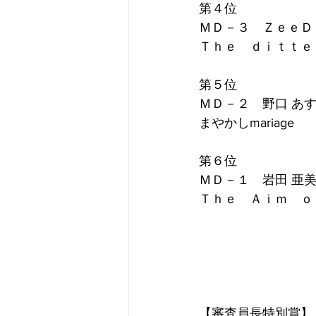
第４位
ＭＤ－３　ＺｅｅＤ
Ｔｈｅ　ｄｉｔｔｅ
第５位
ＭＤ－２　野口 あ
まやかしmariage
第６位 
ＭＤ－１　岩田 亜
Ｔｈｅ　Ａｉｍ　ｏ
【審査員長特別賞】