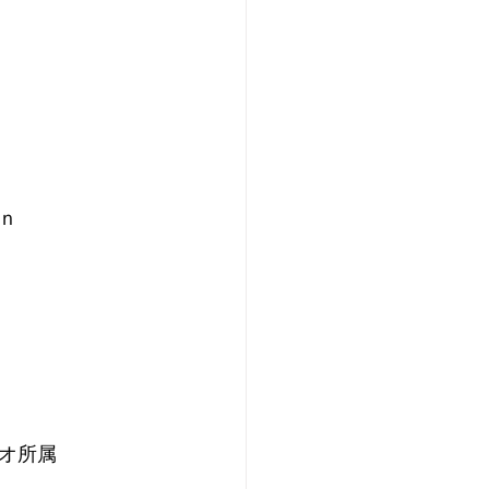
結果
ｎ
オ所属