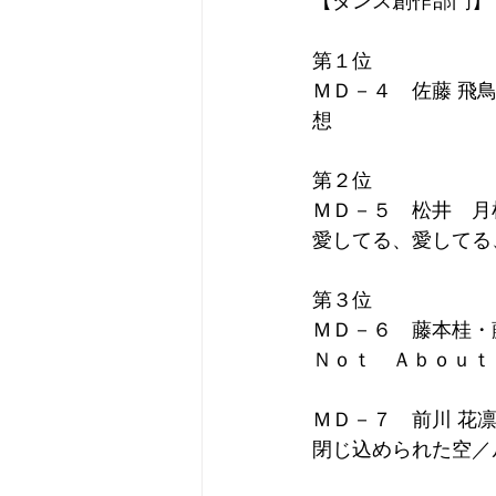
【ダンス創作部門】
第１位
ＭＤ－４　佐藤 飛
想
第２位 
ＭＤ－５　松井　月
愛してる、愛してる
第３位
ＭＤ－６　藤本桂・
Ｎｏｔ　Ａｂｏｕｔ
ＭＤ－７　前川 花
閉じ込められた空／