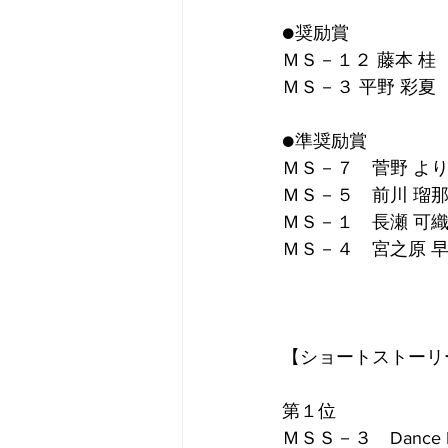
●奨励賞
ＭＳ－１２ 藤本 桂
ＭＳ－３ 平野 彩夏
●準奨励賞
ＭＳ－７　菅野 よ
ＭＳ－５　前川 瑠
ＭＳ－１　長瀬 可
ＭＳ－４　宮之原 
【ショートストーリ
第１位
ＭＳＳ－３　Dance