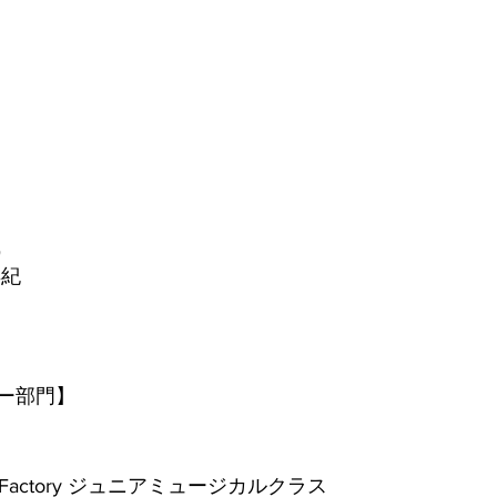
り
那
織
早紀
ー部門】
 Factory ジュニアミュージカルクラス