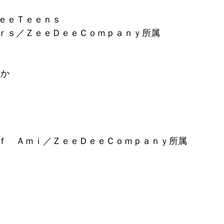
ｅｅＴｅｅｎｓ
ｒｓ／ＺｅｅＤｅｅＣｏｍｐａｎｙ所属
すか
美
ｆ　Ａｍｉ／ＺｅｅＤｅｅＣｏｍｐａｎｙ所属