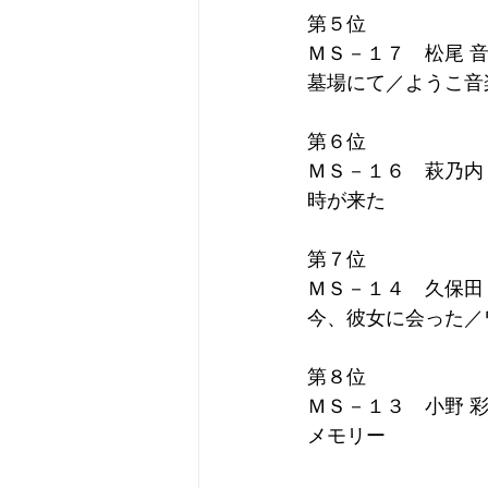
第１回座間全国ミュージカルコン
第５位
ＭＳ－１７　松尾 
墓場にて／ようこ音
第６位 
ＭＳ－１６　萩乃内
時が来た
第７位
ＭＳ－１４　久保田
今、彼女に会った／
第８位 
ＭＳ－１３　小野 
メモリー