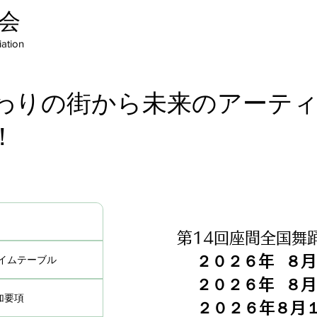
会
ation
わりの街から未来のアーテ
！
第14回座間全国舞
２０２６年 ８月 
タイムテーブル
２０２６年 ８月 
加要項
２０２６年８月１