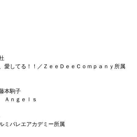
鳥
杜
、愛してる！！／ＺｅｅＤｅｅＣｏｍｐａｎｙ所属
藤本駒子
　Ａｎｇｅｌｓ
凛
ルミバレエアカデミー所属