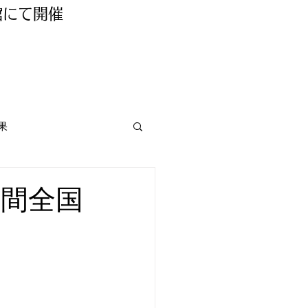
館にて開催
果
座間全国