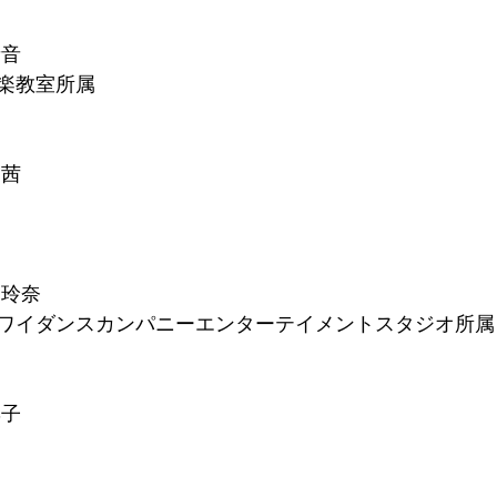
クール審査結果
第１回座間全国舞踊コンクール審査結果
音音
楽教室所属
 茜
 玲奈
ワイダンスカンパニーエンターテイメントスタジオ所属
彩子