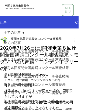
座間文化芸術振興会
ME
Zama Culture and Arts Promotion Association
NU
記事
全ての記事
座間文化芸術振興会 コンクール事務局
全ての記事
2020年7月26日(日)開催◆第８回座
第１３回座間全国舞踊コンクール審査結果
間全国舞踊コンクール審査結果～モ
第１２回座間全国舞踊コンクール審査結果
ダン・現代舞踊・コンテンポラリー
の部～
第１１回座間全国舞踊コンクール審査結果
第８回座間全国舞踊コンクール
第１０回座間全国舞踊コンクール審査結果
モダン・現代舞踊・コンテンポラリーの部
第９回座間全国舞踊コンクール審査結果
【ジュニアソロ部門】
通常第1位～第3位までが同点の場合、同順位
第７回ミュージカルコンクール審査結果
としておりますが
第８回座間全国舞踊コンクール審査結果
審査員会の決定により
第1位～第8位までの同
点を同順位
とすることとなりました。
第６回座間全国ミュージカルコンクール審査