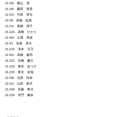
JS-126    横山　凛
JS-216    藤田　珠里
JS-124    竹田　芽生
JS-118    高橋　絵真
JS-212    髙橋　理子
JS-226    高橋　ひかり
JS-104    土屋　美波
JS-113    岩倉　美月
JS-225    滝本　月乃
JS-102    高橋　奏羽
JS-232    石橋　慶大
JS-229    南谷　あづさ
JS-235    青木　友哉
JS-108    北原　怜奈
JS-123    山田　那月
JS-206    安藤　希月
JS-224    寺門　麻奈