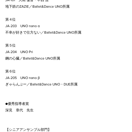
JA-101    大島 優音・中西 凛
地下鉄のZAZIE／Ballet&Dance UNO所属
第４位
JA-203    UNO nano α
不幸が好きで仕方ない／Ballet&Dance UNO所属
第５位
JA-204    UNO Pri    
鋼の心臓／Ballet&Dance UNO所属
第６位
JA-205    UNO nano β 
ぎゃらんぶー／Ballet&Dance UNO・DUE所属
●優秀指導者賞
深見　章代　先生
【シニアアンサンブル部門】