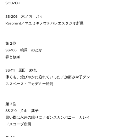
SOUZOU
SS-206    木ノ内　乃々
Resonant／マユミキノウチバレエスタジオ所属
第２位
SS-106    嶋澤　のどか
春と修羅
SS-111    原田　紗也
儚くも、煌びやかに崩れていった／加藤みや子ダン
ススペース・アカデミー所属
第３位
SS-210    片山　葉子
黒い蝶は永遠の眠りに／ダンスカンパニー　カレイ
ドスコープ所属