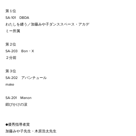
第１位
SA-101    DBDA
わたしを纏う／加藤みや子ダンススペース・アカデ
ミー所属
第２位
SA-203    Bon・X
２分前
第３位
SA-202    アバンチュール
make
SA-201    Manon
錆びかけの涙
●優秀指導者賞
加藤みや子先生・木原浩太先生