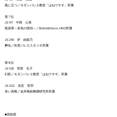
風に立つ／モダンバレエ教室「はねウサギ」所属
第７位
JS-117    中西　心美
龍涎香～灰色の琥珀～／Ballet&Dance UNO所属
JS-218    岸　由姫乃
孵化／佳恵バレエスタジオ所属
第８位
JS-128    菅原　礼子
幻影／モダンバレエ教室「はねウサギ」所属
JS-222    浅見　笑羽
赤い長靴／金井桃枝舞踊研究所所属
●奨励賞