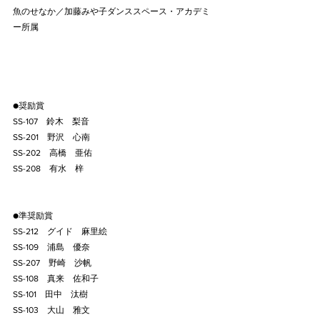
魚のせなか／加藤みや子ダンススペース・アカデミ
ー所属
●奨励賞
SS-107    鈴木　梨音
SS-201    野沢　心南
SS-202    高橋　亜佑
SS-208    有水　梓
●準奨励賞
SS-212    グイド　麻里絵
SS-109    浦島　優奈
SS-207    野崎　沙帆
SS-108    真来　佐和子
SS-101    田中　汰樹
SS-103    大山　雅文