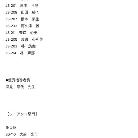
JS-201    滝本　月慧
JS-208    山田　紗々
JS-207    坂本　芽生
JS-233    阿久津    雅
JS-211    豊﨑　心美
JS-205    渡邊　心和美
JS-203    朴　悠伽
JS-214    朴　麻那
●優秀指導者賞
深見　章代　先生
【シニアソロ部門】
第１位
SS-110    大前　光市