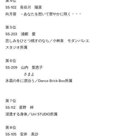
第４位
SS-102    長谷川    陽菜
向月葵　－あなたを想いて密やかに咲く・・・
第５位
SS-203    浦郷　愛
悲しみをひとつ残すのなら／小林泉　モダンバレエ
スタジオ所属
第６位
SS-209    山内　梨恵子
　　　　　さまよ
氷霜の冬に漂泊う／Dance Brick Box所属
第７位
SS-112    星野　梓
浸透する身体／Uni STUDIO所属
第８位
SS-105    安井　美沙