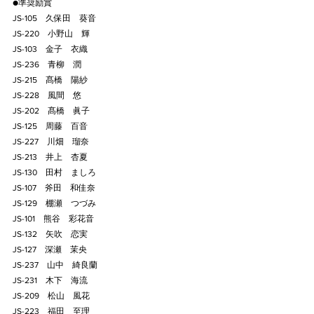
●準奨励賞
JS-105    久保田　葵音
JS-220    小野山　輝
JS-103    金子　衣織
JS-236    青柳　潤
JS-215    髙橋　陽紗
JS-228    風間　悠
JS-202    髙橋　眞子
JS-125    周藤　百音
JS-227    川畑　瑠奈
JS-213    井上　杏夏
JS-130    田村　ましろ
JS-107    斧田　和佳奈
JS-129    棚瀬　つづみ
JS-101    熊谷　彩花音
JS-132    矢吹　恋実
JS-127    深瀬　茉央
JS-237    山中　綺良蘭
JS-231    木下　海流
JS-209    松山　風花
JS-223    福田　至理