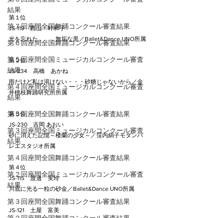
結果
第１位
第７回座間全国舞踊コンクール審査結果
JS-119    西山　叶和子
光を忘れた．．．無垢な黒／Ballet&Dance UNO所属
第６回座間全国舞踊コンクール審査結果
第５回座間全国ミュージカルコンクール審査
第２位
結果
JS-234　高橋　あかね
雨だけど私は溶けない・・・砂糖じゃないから／金
第４回座間全国ミュージカルコンクール審査
井桃枝舞踊研究所所属
結果
第５回座間全国舞踊コンクール審査結果
第３位
JS-230　吉岡 あおい
第３回座間全国ミュージカルコンクール審査
砂に消えた記憶～楼蘭の少女～／窪内絹子モダンバ
結果
レエスタジオ所属
第４回座間全国舞踊コンクール審査結果
第４位
第２回座間全国ミュージカルコンクール審査
JS-115　渡邊　実玲
結果
川底に光る一粒の砂金／Ballet&Dance UNO所属
第３回座間全国舞踊コンクール審査結果
JS-121　土屋　富美