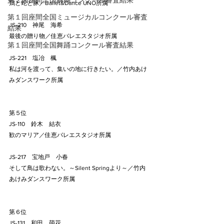
第２回座間全国舞踊コンクール審査結果
鶏と蛇と豚／Ballet&Dance UNO所属
第１回座間全国ミュージカルコンクール審査
JS-210    神尾　海希
結果
最後の贈り物／佳恵バレエスタジオ所属
第１回座間全国舞踊コンクール審査結果
JS-221    塩冶　楓
私は河を渡って、集いの地に行きたい。／竹内あけ
みダンスワーク所属
第５位
JS-110    鈴木　結衣
歓のマリア／佳恵バレエスタジオ所属
JS-217    宝地戸　小春
そして鳥は歌わない。～Silent Springより～／竹内
あけみダンスワーク所属
第６位
JS-131    和田　萌花