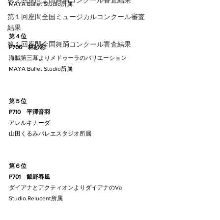
第２回座間全国舞踊コンクール審査結果
MAYA Ballet Studio所属
第１回座間全国ミュージカルコンクール審査
結果
第４位
第１回座間全国舞踊コンクール審査結果
P706    林紗彩
海賊第三幕よりメドゥーラのバリエーション
MAYA Ballet Studio所属
第５位
P710    平澤音羽
アレルキナーダ
山田くるみバレエスタジオ所属
第６位
P701    飯野春風
ダイアナとアクティオンよりダイアナのVa
Studio.Relucent所属