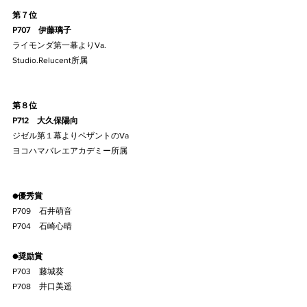
第７位
P707    伊藤璃子
ライモンダ第一幕よりVa.
Studio.Relucent所属
第８位
P712    大久保陽向
ジゼル第１幕よりペザントのVa
ヨコハマバレエアカデミー所属
●優秀賞
P709    石井萌音
P704    石崎心晴
●奨励賞
P703    藤城葵
P708    井口美遥