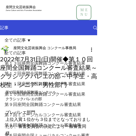
座間文化芸術振興会
ME
Zama Culture and Arts Promotion Association
NU
記事
全ての記事
座間文化芸術振興会 コンクール事務局
全ての記事
2022年7月31日(日)開催◆第１０回
第１３回座間全国舞踊コンクール審査結果
座間全国舞踊コンクール審査結果～
第１２回座間全国舞踊コンクール審査結果
クラシックバレエの部～中学生・高
校生・シニア・男性部門
第１１回座間全国舞踊コンクール審査結果
第10回座間全国舞踊コンクール
第１０回座間全国舞踊コンクール審査結果
クラシックバレエの部
第９回座間全国舞踊コンクール審査結果
プレバレエ部門
第７回ミュージカルコンクール審査結果
上位入賞１位から３位までとなっておりまし
第８回座間全国舞踊コンクール審査結果
たが、審査委員会の決定により一般審査同
様、
第６回座間全国ミュージカルコンクール審査