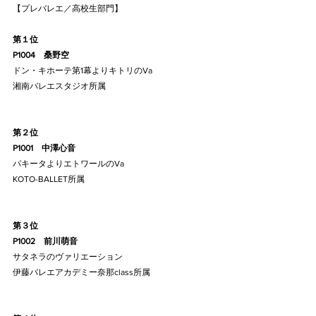
【プレバレエ／高校生部門】
第１位
P1004    桑野空
ドン・キホーテ第1幕よりキトリのVa
湘南バレエスタジオ所属
第２位
P1001    中澤心音
パキータよりエトワールのVa
KOTO-BALLET所属
第３位
P1002    前川萌音
サタネラのヴァリエーション
伊藤バレエアカデミー奈那class所属