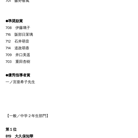
701    飯野春風
●準奨励賞
708    伊藤璃子
716    阪部日茉璃
712    石井萌音
714    道政萌香
709    井口美遥
703    重田杏樹
●優秀指導者賞
一ノ宮亜希子先生
【一般／中学２年生部門】
第１位
819    大久保知華