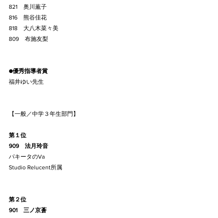
821    奥川薫子
816    熊谷佳花
818    大八木菜々美
809    布施友梨
●優秀指導者賞
福井ゆい先生
【一般／中学３年生部門】
第１位
909    法月玲音
パキータのVa
Studio Relucent所属
第２位
901    三ノ京蒼