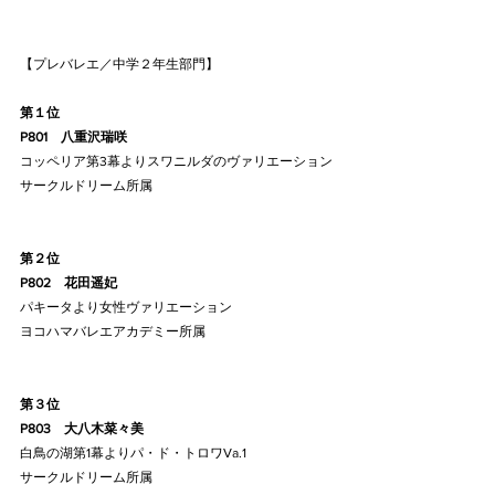
【プレバレエ／中学２年生部門】
第１位
P801    八重沢瑞咲
コッペリア第3幕よりスワニルダのヴァリエーション
サークルドリーム所属
第２位
P802    花田遥妃
パキータより女性ヴァリエーション
ヨコハマバレエアカデミー所属
第３位
P803    大八木菜々美
白鳥の湖第1幕よりパ・ド・トロワVa.1
サークルドリーム所属