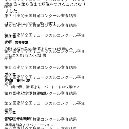
第１位～第８位まで順位をつけることとなり
結果
ました。
第７回座間全国舞踊コンクール審査結果
【プレバレエ／中学１年生部門】
第６回座間全国舞踊コンクール審査結果
第５回座間全国ミュージカルコンクール審査
第１位
結果
P711    岩井夏凛
｢眠れる森の美女｣第1幕よりオーロラ姫のVa.
第４回座間全国ミュージカルコンクール審査
バレエスタジオAKIKO所属
結果
第５回座間全国舞踊コンクール審査結果
第２位
第３回座間全国ミュージカルコンクール審査
P705    藤井七愛
結果
「白鳥の湖」第1幕より　パ・ド・トロワ第1Ｖａ
第４回座間全国舞踊コンクール審査結果
ヒロコバレエスタジオ所属
第２回座間全国ミュージカルコンクール審査
結果
第３位
P702    平山咲良
第３回座間全国舞踊コンクール審査結果
卒業舞踏会よりバリエーション