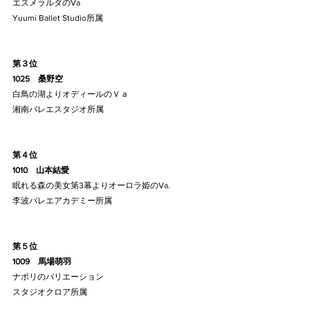
エスメラルダのVa
Yuumi Ballet Studio所属
第３位
1025    桑野空
白鳥の湖よりオディールのＶａ
湘南バレエスタジオ所属
第４位
1010    山本結愛
眠れる森の美女第3幕よりオーロラ姫のVa.
李波バレエアカデミー所属
第５位
1009    馬場萌羽
ナポリのバリエーション
スタジオクロア所属