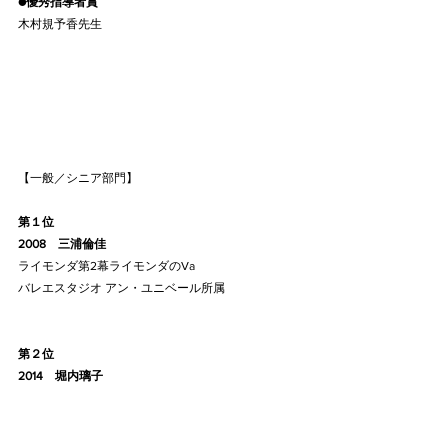
●優秀指導者賞
木村規予香先生
【一般／シニア部門】
第１位
2008    三浦倫佳
ライモンダ第2幕ライモンダのVa
バレエスタジオ アン・ユニベール所属
第２位
2014    堀内璃子
パキータよりVa
mikaバレエスタジオ所属