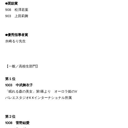
●奨励賞
908    松澤若葉
903    上田莉舞
●優秀指導者賞
水崎るり先生
【一般／高校生部門】
第１位
1003    中武舞衣子
「眠れる森の美女」第1幕より　オーロラ姫のV
バレエスタジオK Kインターナショナル所属
第２位
1008    菅野結愛