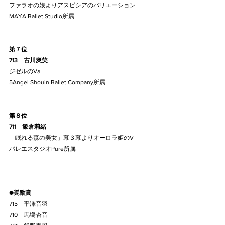
ファラオの娘よりアスピシアのバリエーション
MAYA Ballet Studio所属
第７位
713    古川爽笑
ジゼルのVa
5Angel Shouin Ballet Company所属
第８位
711    飯倉莉緒
「眠れる森の美女」幕３幕よりオーロラ姫のV
バレエスタジオPure所属
●奨励賞
715    平澤音羽
710    馬塲杏音