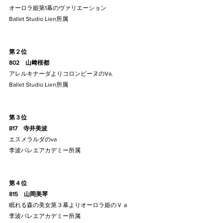
オーロラ姫第1幕のヴァリエーション
Ballet Studio Lien所属
第２位
802    山﨑桜都
アレルキナーダよりコロンビーヌのVa.
Ballet Studio Lien所属
第３位
817    寺井美波
エスメラルダのva
李波バレエアカデミー所属
第４位
815    山岡美琴
眠れる森の美女第３幕よりオーロラ姫のＶａ
李波バレエアカデミー所属