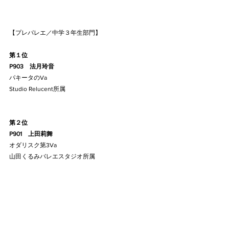
【プレバレエ／中学３年生部門】
第１位
P903    法月玲音
パキータのVa
Studio Relucent所属
第２位
P901    上田莉舞
オダリスク第3Va
山田くるみバレエスタジオ所属