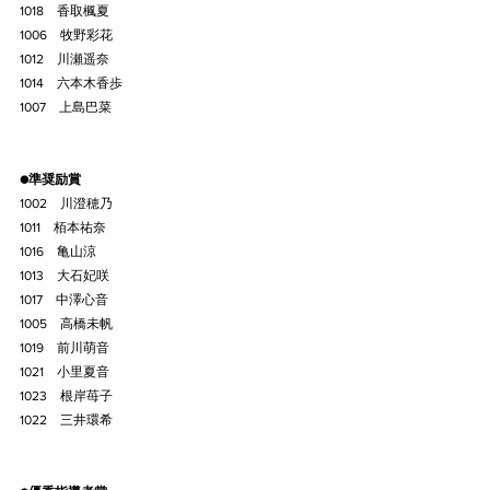
1018    香取楓夏
1006    牧野彩花
1012    川瀬遥奈
1014    六本木香歩
1007    上島巴菜
●準奨励賞
1002    川澄穂乃
1011    栢本祐奈
1016    亀山涼
1013    大石妃咲
1017    中澤心音
1005    高橋未帆
1019    前川萌音
1021    小里夏音
1023    根岸苺子
1022    三井環希