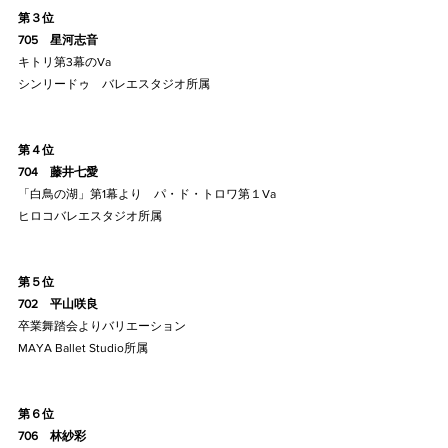
第３位
705    星河志音
キトリ第3幕のVa
シンリードゥ　バレエスタジオ所属
第４位
704    藤井七愛
「白鳥の湖」第1幕より　パ・ド・トロワ第１Va
ヒロコバレエスタジオ所属
第５位
702    平山咲良
卒業舞踏会よりバリエーション
MAYA Ballet Studio所属
第６位
706    林紗彩