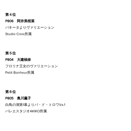
第４位
P806    阿井美桜菜
パキータよりヴァリエーション
Studio Croix所属
第５位
P804    大建柚奈
フロリナ王女のヴァリエーション
Petit Bonheur所属
第６位
P805    奥川薫子
白鳥の湖第1幕よりパ・ド・トロワVa.1
バレエスタジオAKIKO所属