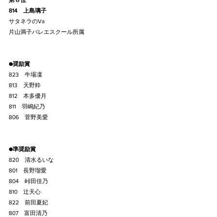
第８位
814    上島璃子
サタネラのVa
片山満子バレエスクール所属
●奨励賞
823    牛場凜
813    天野粋
812    本多優月
811    羽嶋紀乃
806    菅野美愛
●準奨励賞
820    清水るいな
801    長野瑠愛
804    峠田佳乃
810    辻天心
822    前田夏妃
807    富田清乃