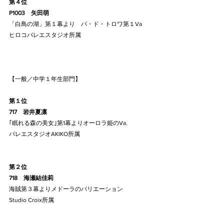
第４位
P1003    矢田萌
「白鳥の湖」第１幕より　パ・ド・トロワ第１Va
ヒロコバレエスタジオ所属
【一般／中学１年生部門】
第１位
717    岩井夏凛
｢眠れる森の美女｣第1幕よりオーロラ姫のVa.
バレエスタジオAKIKO所属
第２位
718    海瀬結佳莉
海賊第３幕よりメドーラのバリエーション
Studio Croix所属