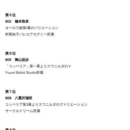
第５位
803    橋本珠來
オーロラ姫第1幕のバリエーション
村尾祐子バレエアカデミー所属
第６位
805    陶山栞歩
「コッペリア」第一幕よりスワニルダのＶ
Yuumi Ballet Studio所属
第７位
808    八重沢瑞咲
コッペリア第3幕よりスワニルダのヴァリエーション
サークルドリーム所属