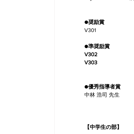
●奨励賞
V301
●準奨励賞
V302
V303 
●優秀指導者賞
中林 浩司 先生
【中学生の部】