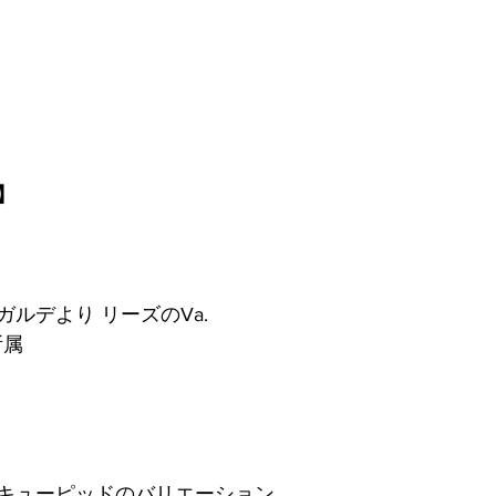
クール審査結果
第１回座間全国舞踊コンクール審査結果
】
ルデより リーズのVa.
t所属
キューピッドのバリエーション