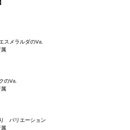
】
スメラルダのVa.
所属​
のVa.
t所属
り　バリエーション
t所属