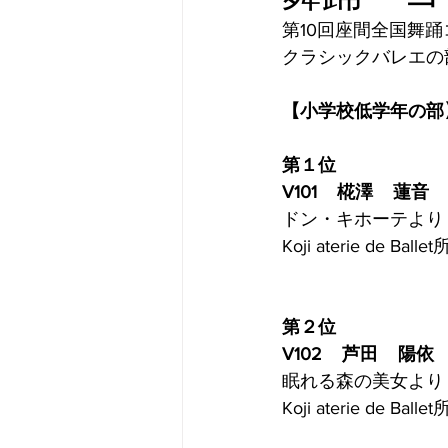
第10回座間全国舞
第７回座間全国舞踊コンクール審
クラシックバレエの
【小学校低学年の部
第５回座間全国ミュージカルコン
第１位
V101    椛澤    蓮音
第５回座間全国舞踊コンクール審
ドン・キホーテより バジ
Koji aterie de Balle
第４回座間全国舞踊コンクール審
第２位
V102    芦田    陽依
第３回座間全国舞踊コンクール審
眠れる森の美女より 
Koji aterie de Balle