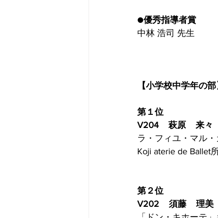
第１回座間全国ミュージカルコン
●優秀指導者賞
中林 浩司 先生
【小学校中学年の部
第１位
V204    萩原    来々
ラ・フィユ・マル・ガ
Koji aterie de Balle
第２位
V202    須藤    理美
「ドン・キホーテ」