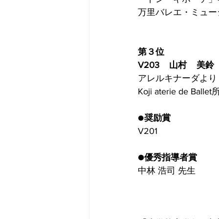
万里バレエ・ミュー
第３位
V203    山村    美鈴
アレルキナーダより 
Koji aterie de Balle
●
奨励賞
V201
●優秀指導者賞
中林 浩司 先生