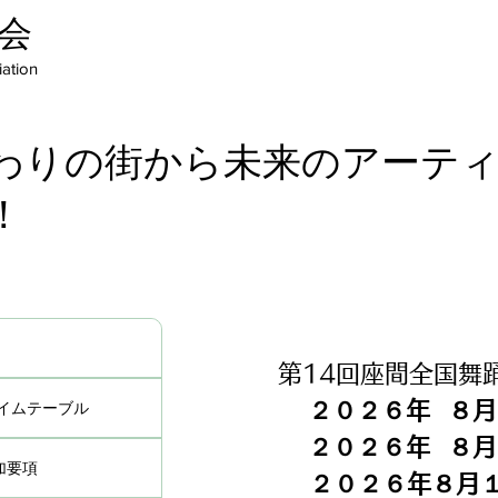
会
ation
わりの街から未来のアーテ
！
第14回座間全国舞
２０２６年 ８月 
タイムテーブル
２０２６年 ８月 
加要項
２０２６年８月１