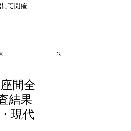
館にて開催
果
回座間全
査結果
・現代