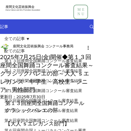
座間文化芸術振興会
ME
Zama Culture and Arts Promotion Association
NU
記事
全ての記事
座間文化芸術振興会 コンクール事務局
全ての記事
2025年7月25日(金)開催◆第１３回
第１３回座間全国舞踊コンクール審査結果
座間全国舞踊コンクール審査結果～
第１２回座間全国舞踊コンクール審査結果
クラシックバレエの部～大人’ｓエ
レガンス・中学生・高校生・シニ
第１１回座間全国舞踊コンクール審査結果
ア・男性部門
第１０回座間全国舞踊コンクール審査結果
更新日：
2025年7月30日
第９回座間全国舞踊コンクール審査結果
第１３回座間全国舞踊コンクール
クラシックバレエの部
第７回ミュージカルコンクール審査結果
第８回座間全国舞踊コンクール審査結果
【大人’ｓエレガンス部門】
第６回座間全国ミュージカルコンクール審査