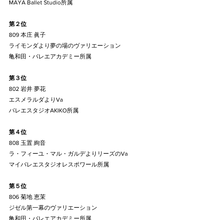
MAYA Ballet Studio所属
第２位
809 本庄 眞子
ライモンダより夢の場のヴァリエーション
亀和田・バレエアカデミー所属
第３位
802 岩井 夢花
エスメラルダよりVa
バレエスタジオAKIKO所属
第４位
808 玉置 絢音
ラ・フィーユ・マル・ガルデよりリーズのVa
マイバレエスタジオレスポワール所属
第５位
806 菊地 恵茉
ジゼル第一幕のヴァリエーション
亀和田・バレエアカデミー所属