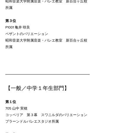
昭和音楽大学附属音楽・バレエ教室　新百合ヶ丘校
所属
第３位
P1001 亀井 咲良
ペザントのバリエーション
昭和音楽大学附属音楽・バレエ教室　新百合ヶ丘校
所属
​【一般／中学１年生部門】
第１位
705 山中 実穂
コッペリア　第３幕　スワニルダのバリエーション
プラーンドルバレエスタジオ所属