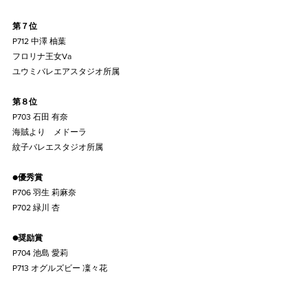
第７位
P712 中澤 柚葉
フロリナ王女Va
ユウミバレエアスタジオ所属
第８位
P703 石田 有奈
海賊より　メドーラ
紋子バレエスタジオ所属
●
優秀賞
P706 羽生 莉麻奈
P702 緑川 杏
●奨励賞
P704 池島 愛莉
P713 オグルズビー 凜々花