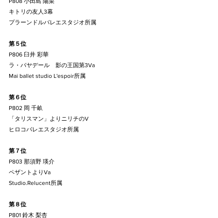
P808 小田島 陽菜
キトリの友人3幕
プラーンドルバレエスタジオ所属
第５位
P806 臼井 彩華
ラ・バヤデール　影の王国第3Va
Mai ballet studio L'espoir所属
第６位
P802 岡 千畝
「タリスマン」よりニリチのV
ヒロコバレエスタジオ所属
第７位
P803 那須野 瑛介
ペザントよりVa
Studio.Relucent所属
第８位
P801 鈴木 梨杏