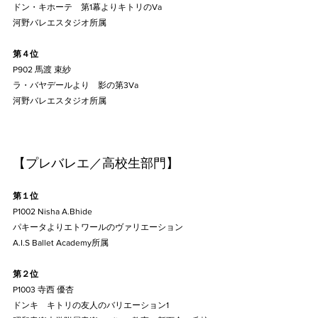
ドン・キホーテ　第1幕よりキトリのVa
河野バレエスタジオ所属
第４位
P902 馬渡 束紗
ラ・バヤデールより　影の第3Va
河野バレエスタジオ所属
【プレバレエ／高校生部門】
第１位
P1002 Nisha A.Bhide
パキータよりエトワールのヴァリエーション
A.I.S Ballet Academy所属
第２位
P1003 寺西 優杏
ドンキ　キトリの友人のバリエーション1