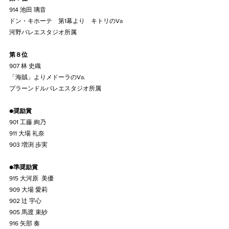
914 池田 璃音
ドン・キホーテ　第1幕より　キトリのVa
河野バレエスタジオ所属
第８位
907 林 史織
「海賊」よりメドーラのVa.
プラーンドルバレエスタジオ所属
●
奨励賞
901 工藤 絢乃
911 大場 礼奈
903 増渕 歩実
●
準奨励賞
915 大河原  美優
909 大場 愛莉
902 辻 宇心
905 馬渡 束紗
916 矢部 奏