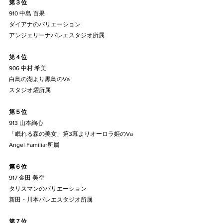
第３位
910 中島 百果
ダイアナのバリエーション
アンジェリーナバレエスタジオ所属
第４位
906 中村 希美
白鳥の湖より黒鳥のVa
スタジオ燿所属
第５位
913 山本絢心
「眠れる森の美女」第3幕よりオーロラ姫のVa
Angel Familiar所属
第６位
917 金田 美空
タリスマンのバリエーション
新田・川本バレエスタジオ所属
第７位