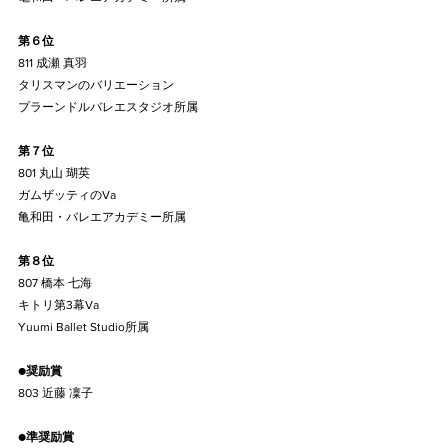
第６位
811 成瀬 真羽
タリスマンのバリエーション
プラーンドルバレエスタジオ所属
第７位
801 丸山 瑚英
ガムザッティのVa
亀和田・バレエアカデミー所属
第８位
807 橋本 七海
キトリ第3幕Va
Yuumi Ballet Studio所属
●
奨励賞
803 近藤 凜子
●
準奨励賞