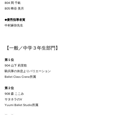
804 岡 千畝
805 蜂谷 美月
●優秀指導者賞
中村麻弥先生
【一般／中学３年生部門】
第１位
904 山下 莉里歌
騎兵隊の休息よりバリエーション	
Ballet Class Crane所属
第２位
908 森 ここみ
サタネラのV
Yuumi Ballet Studio所属