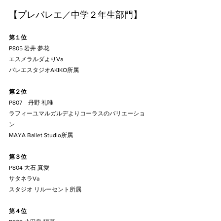
【プレバレエ／中学２年生部門】
第１位
P805 岩井 夢花
エスメラルダよりVa
バレエスタジオAKIKO所属
第２位
P807　丹野 礼唯
ラフィーユマルガルデよりコーラスのバリエーショ
ン
MAYA Ballet Studio所属
第３位
P804 大石 真愛
サタネラVa
スタジオ リルーセント所属
第４位