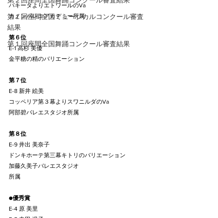
第２回座間全国舞踊コンクール審査結果
パキータよりエトワールのVa
第１回座間全国ミュージカルコンクール審査
カノンバレエアカデミー所属
結果
第６位
第１回座間全国舞踊コンクール審査結果
E-1 高杉 美優
金平糖の精のバリエーション
第７位
E-8 新井 絵美
コッペリア第３幕よりスワニルダのVa
阿部碧バレエスタジオ所属
第８位
E-9 井出 美奈子
ドンキホーテ第三幕キトリのバリエーション
加藤久美子バレエスタジオ
所属
●
優秀賞
E-4 原 美里