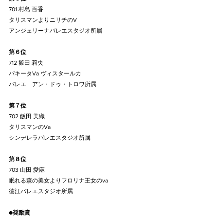
701 村島 百香
タリスマンよりニリチのV
アンジェリーナバレエスタジオ所属
第６位
712 飯田 莉央
パキータVa ヴィスタールカ
バレエ　アン・ドゥ・トロワ所属
第７位
702 飯田 美織 
タリスマンのVa
シンデレラバレエスタジオ所属
第８位
703 山田 愛麻
眠れる森の美女よりフロリナ王女のva
徳江バレエスタジオ所属
●
奨励賞