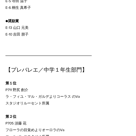
E-5 寺田 温子
E-6 桐生 真希子
●
奨励賞
E-13 山口 元美
E-10 吉田 朋子
【プレバレエ／中学１年生部門】
第１位
P711 野尻 創介
ラ・フィユ・マル・ガルデよりコーラス のVa
スタジオリルーセント所属
第２位
P705 須藤 花
フローラの目覚めよりオーロラのVa