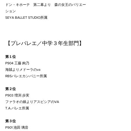
ドン・キホーテ　第二幕より　森の女王のバリエー
ション
SEYA BALLET STUDIO所属
【プレバレエ／中学３年生部門】
第１位
P904 工藤 絢乃
海賊よりメドーラのva
RBSバレエカンパニー所属
第２位
P903 増渕 歩実
ファラオの娘よりアスピシアのVA
T.A.バレエ所属
第３位
P901 池田 璃音