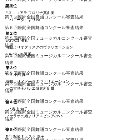
結果
第１位
E-3 ココアラ フロリナ真由美
第７回座間全国舞踊コンクール審査結果
「パキータ」よりVa
第６回座間全国舞踊コンクール審査結果
第２位
第５回座間全国ミュージカルコンクール審査
E-2 水野 澄礼
結果
海賊よりオダリスクのヴァリエーション
T.A.バレエ所属
第４回座間全国ミュージカルコンクール審査
結果
第３位
第５回座間全国舞踊コンクール審査結果
E-12 小西 真巳
海賊よりメドーラのヴァリエーション
第３回座間全国ミュージカルコンクール審査
一の宮咲子バレエ研究所所属
結果
第４回座間全国舞踊コンクール審査結果
第４位
E-7 春山 知子
第２回座間全国ミュージカルコンクール審査
ファラオの娘よりアスピシアのVa
結果
第３回座間全国舞踊コンクール審査結果
第５位
E-11 飯塚 ミュスク 幸子