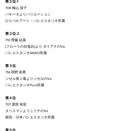
第２位-1
708 梅山 容子
パキータよりバリエーション
ひらつかアート・バレエスタジオ所属
第２位-2
710 齊藤 結菜
(フローラの目覚め)より ダイアナのVa.
バレエスタジオAKIKO所属
第３位
714 岡野 彩希
ジゼル第１幕よりジゼルのVa
バレエスタジオPure所属
第４位
707 渡部 有彩
タリスマンよりニリチのVa
新田・川本バレエスタジオ所属
第５位