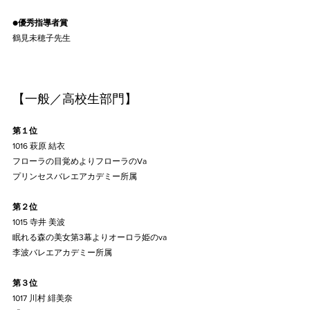
●
優秀指導者賞
鶴見未穂子先生
【一般／高校生部門】
第１位
1016 萩原 結衣
フローラの目覚めよりフローラのVa
プリンセスバレエアカデミー所属
第２位
1015 寺井 美波
眠れる森の美女第3幕よりオーロラ姫のva
李波バレエアカデミー所属
第３位
1017 川村 緋美奈