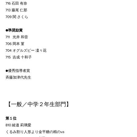
716 石田 有奈
713 藤尾 仁那
709 関 さくら
●準奨励賞
711   光井 和音
706 岡本 菫
704 オグルズビー 凜々花
715  吉成 十和子
●優秀指導者賞
斉藤加津代先生
【一般／中学２年生部門】
第​１位
810 綾邉 莉璃愛
くるみ割り人形より金平糖の精のva