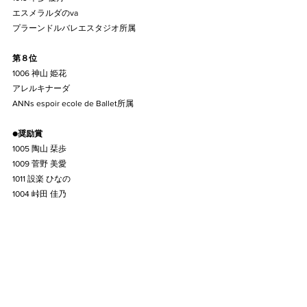
エスメラルダのva
プラーンドルバレエスタジオ所属
第８位
1006 神山 姫花
アレルキナーダ
ANNs espoir ecole de Ballet所属
●
奨励賞
1005 陶山 栞歩
1009 菅野 美愛
1011 設楽 ひなの
1004 峠田 佳乃
●
準奨励賞
1003 宮沢 愛実子
1010 山岡 美琴
1008 小林 依茉
1012 久松 磨依
1007 天野 粋