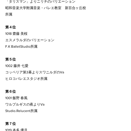
「タリスマン」よりニリチのバリエーション
昭和音楽大学附属音楽・バレエ教室　新百合ヶ丘校
所属
第４位
1018 齋藤 美桜
エスメラルダのバリエーション
F.K BalletStudio所属
第５位
1002 藤井 七愛
コッペリア第3幕よりスワニルダのVa
ヒロコバレエスタジオ所属
第６位
1001 飯野 春風
ワルプルギスの夜よりVa
Studio.Relucent所属
第７位
1019 本多 優月