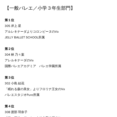
【一般バレエ／小学３年生部門】
第１位
305 岸上 星
アルレキナーダよりコロンビーヌのVa
JELLY BALLET SCHOOL所属
第２位
304 林 乃々葉
アレルキナーダのVa
国際バレエアカデミア　バレエ学園所属
第３位
302 小島 結花
「眠れる森の美女」よりフロリナ王女のVa
バレエスタジオPure所属
第４位
308 渡部 羽奈子