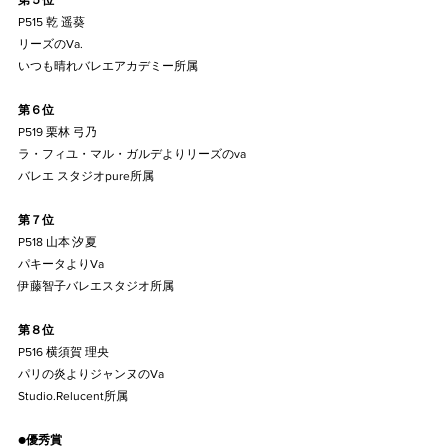
第５位
P515 乾 遥葵
リーズのVa.
いつも晴れバレエアカデミー所属
第６位
P519 栗林 弓乃
ラ・フィユ・マル・ガルデよりリーズのva
バレエ スタジオpure所属
第７位
P518 山本 汐夏
パキータよりVa
伊藤智子バレエスタジオ所属
第８位
P516 横須賀 理央
パリの炎よりジャンヌのVa
Studio.Relucent所属
●
優秀賞