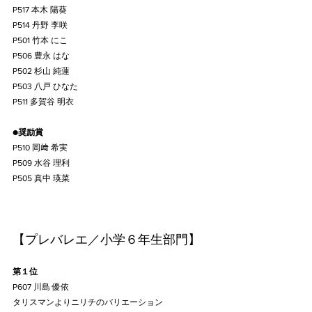
P517 本木 陽葵
P514 丹野 李咲
P501 竹本 にこ
P506 豊永 はな
P502 杉山 純蓮
P503 八戸 ひなた
P511 多賀谷 明衣
●
奨励賞
P510 岡﨑 希実
P509 水谷 理利
P505 真中 瑛菜
【プレバレエ／小学６年生部門】
第１位
P607 川島 優依
タリスマンよりニリチのバリエーション