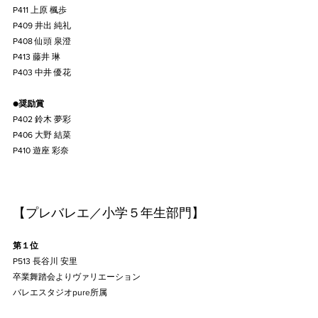
P411 上原 楓歩
P409 井出 純礼
P408 仙頭 泉澄
P413 藤井 琳
P403 中井 優花
●
奨励賞
P402 鈴木 夢彩
P406 大野 結菜
P410 遊座 彩奈
【プレバレエ／小学５年生部門】
第１位
P513 長谷川 安里
卒業舞踏会よりヴァリエーション
バレエスタジオpure所属