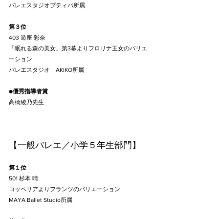
バレエスタジオプティパ所属
第３位
403 遊座 彩奈
「眠れる森の美女」第3幕よりフロリナ王女のバリエ
ーション
バレエスタジオ　AKIKO所属
●
優秀指導者賞
高橋綾乃先生
【一般バレエ／小学５年生部門】
第１位
501 杉本 晴
コッペリアよりフランツのバリエーション
MAYA Ballet Studio所属