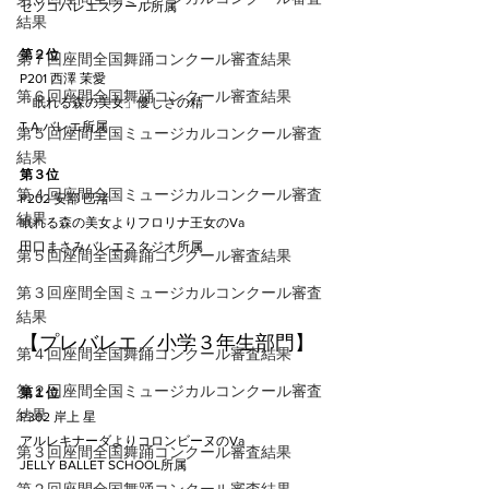
セツコバレエスクール所属
結果
第２位
第７回座間全国舞踊コンクール審査結果
P201 西澤 茉愛
第６回座間全国舞踊コンクール審査結果
「眠れる森の美女」優しさの精
T.A.バレエ所属
第５回座間全国ミュージカルコンクール審査
結果
第３位
第４回座間全国ミュージカルコンクール審査
P202 安部 巴渚
結果
眠れる森の美女よりフロリナ王女のVa
田口まさみバレエスタジオ所属
第５回座間全国舞踊コンクール審査結果
第３回座間全国ミュージカルコンクール審査
結果
【プレバレエ／小学３年生部門】
第４回座間全国舞踊コンクール審査結果
第２回座間全国ミュージカルコンクール審査
第１位
結果
P302 岸上 星
アルレキナーダよりコロンビーヌのVa
第３回座間全国舞踊コンクール審査結果
JELLY BALLET SCHOOL所属