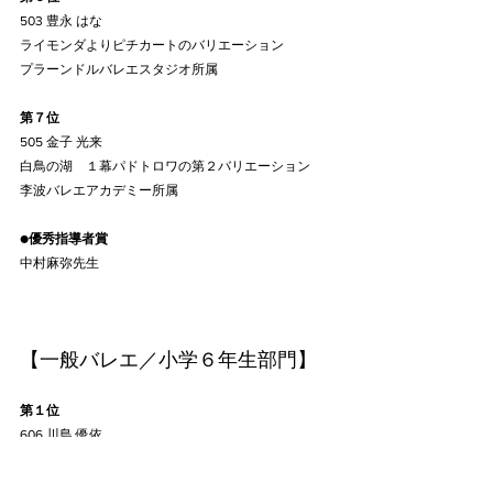
503 豊永 はな
ライモンダよりピチカートのバリエーション
プラーンドルバレエスタジオ所属
第７位
505 金子 光来
白鳥の湖　１幕パドトロワの第２バリエーション
李波バレエアカデミー所属
●
優秀指導者賞
中村麻弥先生
【一般バレエ／小学６年生部門】
第１位
606 川島 優依
海賊花園よりメドーラのバリエーション
Maya Ballet Studio所属