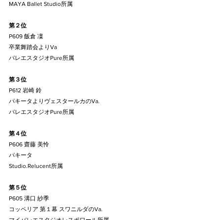
MAYA Ballet Studio所属
第２位
P609 飯倉 凜
卒業舞踏会よりVa
バレエスタジオPure所属
第３位
P612 岩崎 鈴
パキータよりヴェスタールカのVa.
バレエスタジオPure所属
第４位
P606 齋藤 美怜
パキータ
Studio.Relucent所属
第５位
P605 溝口 紗季
コッペリア 第１幕 スワニルダのVa.