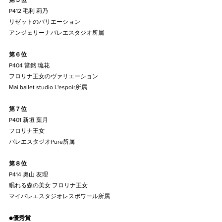
第５位
P412 毛利 莉乃
リゼットのバリエーション
アンジェリーナバレエスタジオ所属
第６位
P404 當銘 琉花
フロリナ王女のヴァリエーション
Mai ballet studio L'espoir所属
第７位
P401 新垣 葉月
フロリナ王女
バレエスタジオPure所属
第８位
P414 奥山 友理
眠れる森の美女 フロリナ王女
マイバレエスタジオレスポワール所属
●
優秀賞