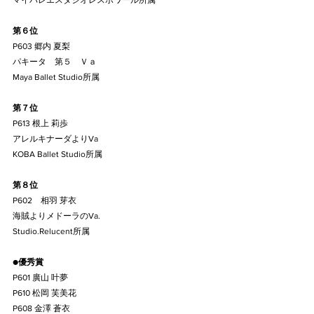
マイバレエスタジオレスポワール所属
第６位
P603 郷内 夏梨
パキータ　第５　Ｖａ
Maya Ballet Studio所属
第７位
P613 根上 莉歩
アレルキナーダよりVa
KOBA Ballet Studio所属
第８位
P602　相羽 芽衣
海賊よりメドーラのVa.
Studio.Relucent所属
●
優秀賞
P601 廣山 叶夢
P610 松岡 芙美花
P608 金澤 蒼衣