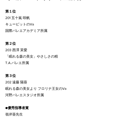
第１位
201 五十嵐 咲帆
キューピットのVa
国際バレエアカデミア所属
第２位
203 西澤 茉愛
「眠れる森の美女」やさしさの精
T.A.バレエ所属
第３位
202 遠藤 陽葵
眠れる森の美女より フロリナ王女のVa
河野バレエスタジオ所属
●
優秀指導者賞
嶺岸葵先生