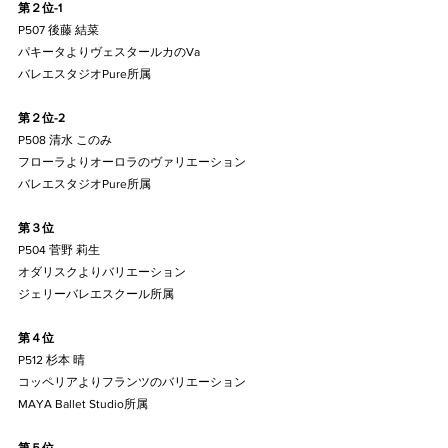
第２位-1
P507 後藤 結菜
パキータよりヴェスタールカのVa
バレエスタジオPure所属
第２位-2
P508 清水 このみ
フローラよりオーロラのヴァリエーション
バレエスタジオPure所属
第３位
P504 菅野 莉生
オダリスクよりバリエーション
ジェリーバレエスクール所属
第４位
P512 杉本 晴 
コッペリアよりフランツのバリエーション
MAYA Ballet Studio所属