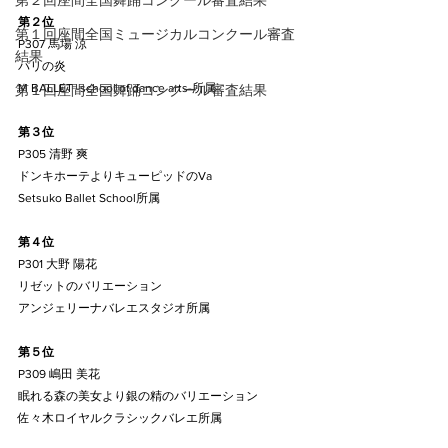
第２回座間全国舞踊コンクール審査結果
第２位
第１回座間全国ミュージカルコンクール審査
P307 馬場 涼
結果
パリの炎
M BALLET -school of dance arts-所属
第１回座間全国舞踊コンクール審査結果
第３位
P305 清野 爽
ドンキホーテよりキューピッドのVa
Setsuko Ballet School所属
第４位
P301 大野 陽花
リゼットのバリエーション
アンジェリーナバレエスタジオ所属
第５位
P309 嶋田 美花
眠れる森の美女より銀の精のバリエーション
佐々木ロイヤルクラシックバレエ所属