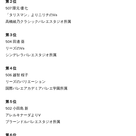
第２位
507 隈元 優七
「タリスマン」よりニリチのVa
高橋綾乃クラシックバレエスタジオ所属
第３位
504 田邊 葵
リーズのVa
シンデレラバレエスタジオ所属
第４位
506 越智 桜子
リーズのバリエーション
国際バレエアカデミアバレエ学園所属
第５位
502 小田島 新
アレルキナーダよりV
プラーンドルバレエスタジオ所属
第６位