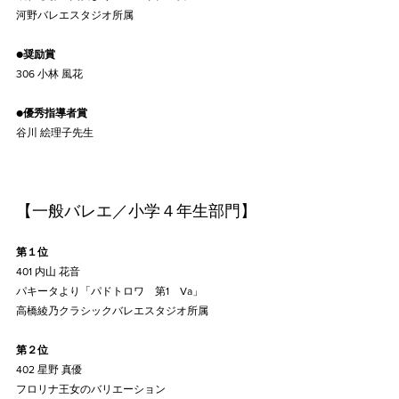
河野バレエスタジオ所属
●
奨励賞
306 小林 風花
●
優秀指導者賞
谷川 絵理子先生
【一般バレエ／小学４年生部門】
第１位
401 内山 花音
パキータより「パドトロワ　第1　Va」
高橋綾乃クラシックバレエスタジオ所属
第２位
402 星野 真優
フロリナ王女のバリエーション