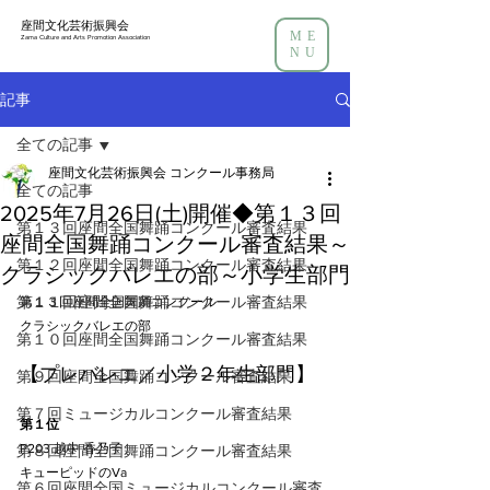
座間文化芸術振興会
ME
Zama Culture and Arts Promotion Association
NU
記事
全ての記事
座間文化芸術振興会 コンクール事務局
全ての記事
2025年7月26日(土)開催◆第１３回
第１３回座間全国舞踊コンクール審査結果
座間全国舞踊コンクール審査結果～
第１２回座間全国舞踊コンクール審査結果
クラシックバレエの部～小学生部門
第１１回座間全国舞踊コンクール審査結果
第１３回座間全国舞踊コンクール
クラシックバレエの部
第１０回座間全国舞踊コンクール審査結果
【プレバレエ／小学２年生部門】
第９回座間全国舞踊コンクール審査結果
第７回ミュージカルコンクール審査結果
第１位
P203 越中 香乃子
第８回座間全国舞踊コンクール審査結果
キューピッドのVa
第６回座間全国ミュージカルコンクール審査