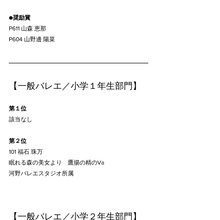
●
奨励賞
P611 山森 恵那
P604 山野邊 陽菜
【一般バレエ／小学１年生部門】
第１位
該当なし
第２位
101 福石 珠万
眠れる森の美女より　鷹揚の精のVa
河野バレエスタジオ所属
【一般バレエ／小学２年生部門】