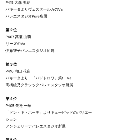
P415 大森 美結
パキータよりヴェスタールカのVa.
​バレエスタジオPure所属
第２位
P407 髙瀬 由莉
リーズのVa
伊藤智子バレエスタジオ所属
第３位
P416 内山 花音
パキータより　「パドトロワ」第1　Va
高橋綾乃クラシックバレエスタジオ所属
第４位
P405 矢邉 一華
「ドン・キ・ホーテ」よりキューピッドのバリエー
ション
アンジェリーナバレエスタジオ所属