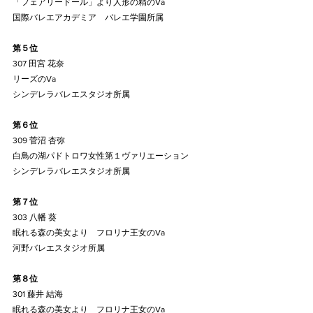
「フェアリードール」より人形の精のVa
国際バレエアカデミア　バレエ学園所属
第５位
307 田宮 花奈
リーズのVa
シンデレラバレエスタジオ所属
第６位
309 菅沼 杏弥
白鳥の湖パドトロワ女性第１ヴァリエーション
シンデレラバレエスタジオ所属
第７位
303 八幡 葵
眠れる森の美女より　フロリナ王女のVa
河野バレエスタジオ所属
第８位
301 藤井 結海
眠れる森の美女より　フロリナ王女のVa