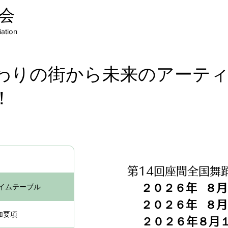
会
ation
わりの街から未来のアーテ
！
第14回座間全国舞
２０２６年 ８月 
タイムテーブル
２０２６年 ８月 
加要項
２０２６年８月１