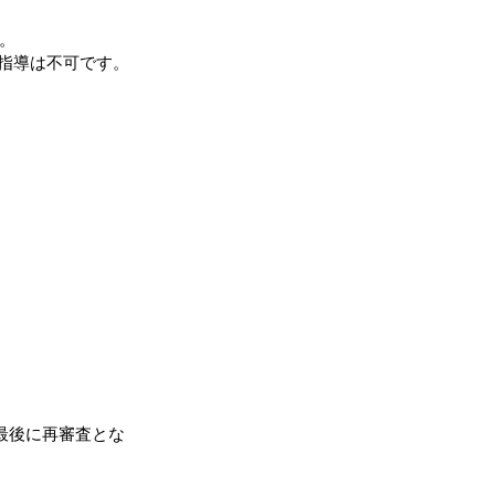
ん。
ご指導は不可です。
。
門最後に再審査とな