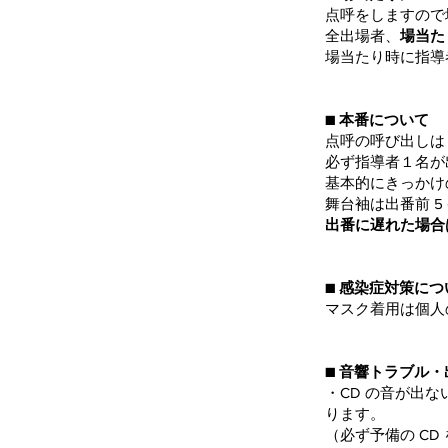
点呼をしますので
全出場者、
場当た
場当たり時に指導
■ 本番について
点呼の呼び出しは
必ず指導者１名が
基本的にきっかけ
舞台袖は出番前 
出番に遅れた場合
■ 感染症対策に
マスク着用は個人
■ 音響トラブル
・CD の音が出
ります。
（必ず予備の CD