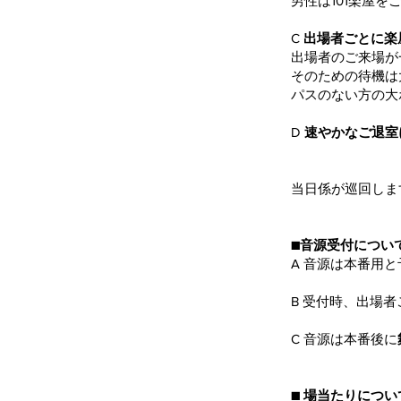
男性は101楽屋
C
出場者ごとに楽
出場者のご来場が
そのための待機は
パスのない方の大
D
速やかなご退室
当日係が巡回しま
■音源受付につい
A 音源は本番用
B 受付時、出場者
C 音源は本番後に
■ 場当たりにつ