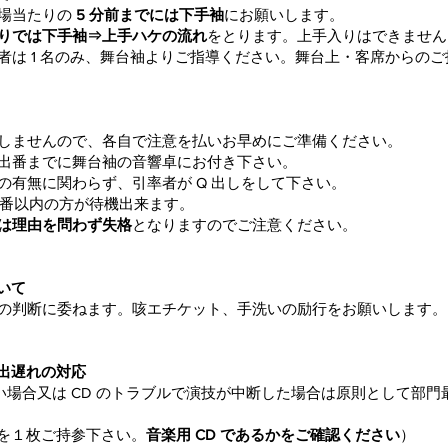
場当たりの
5 分前までには下手袖
にお願いします。
りでは下手袖⇒上手ハケの流れ
をとります。上手入りはできませ
者は 1 名のみ、舞台袖よりご指導ください。舞台上・客席からの
しませんので、各自で注意を払いお早めにご準備ください。
出番までに舞台袖の音響卓にお付き下さい。
の有無に関わらず、引率者が Q 出しをして下さい。
5 番以内の方が待機出来ます。
は理由を問わず失格
となりますのでご注意ください。
ついて
の判断に委ねます。咳エチケット、手洗いの励行をお願いします
・出遅れの対応
ない場合又は CD のトラブルで演技が中断した場合は原則として部
 を１枚ご持参下さい。
音楽用 CD であるかをご確認ください
）