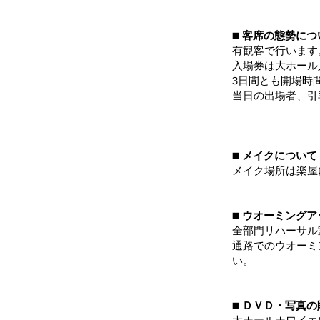
■ 客席の態勢に
有観客で行います。
入場券は大ホール
3日間とも開場時間
当日の出場者、引
■ メイクについて
メイク場所は楽屋
■ ウオーミングア
全部門リハーサル
通路でのウオーミ
い。
■ ＤＶＤ・写真