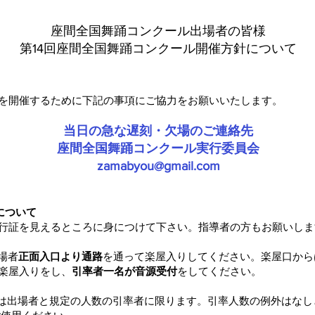
座間全国舞踊コンクール出場者の皆様
第14回座間全国舞踊コンクール開催方針について
を開催するために下記の事項にご協力をお願いいたします。
当日の急な遅刻・欠場のご連絡先
座間全国舞踊コンクール実行委員会
zamabyou@gmail.com
について
行証を見えるところに身につけて下さい。指導者の方もお願いし
場者
正面入口より通路
を通って楽屋入りしてください。楽屋口から
楽屋入りをし、
引率者一名が音源受付
をしてください。
のは出場者と規定の人数の引率者に限ります。引率人数の例外はな