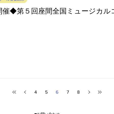
(日)開催◆第５回座間全国ミュージカ
4
5
6
7
8