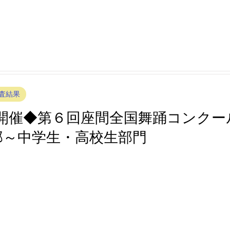
査結果
第２回座間全国舞踊コンクール審査結果
クール審査結果
第１回座間全国舞踊コンクール審査結果
査結果
(日)開催◆第６回座間全国舞踊コンク
部～中学生・高校生部門