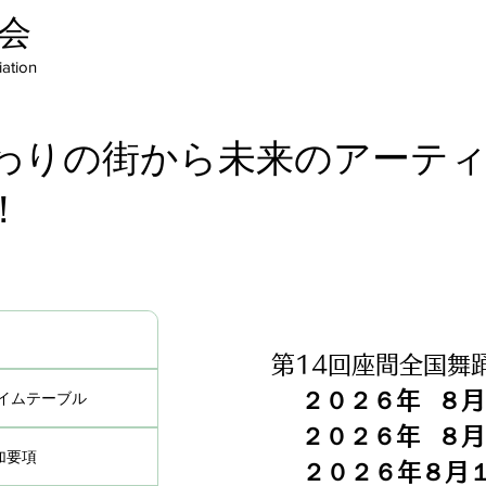
会
ation
わりの街から未来のアーテ
！
第14回座間全国舞
２０２６年 ８月 
タイムテーブル
２０２６年 ８月 
加要項
２０２６年８月１